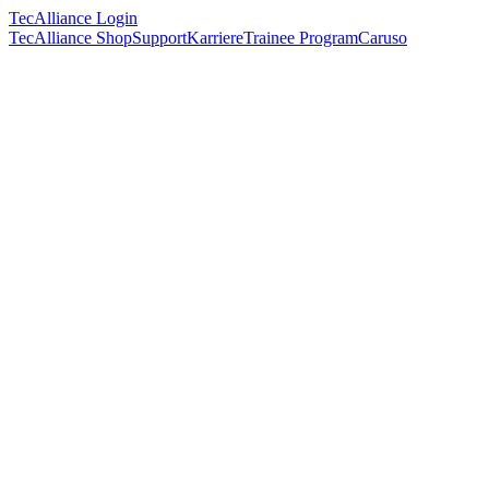
TecAlliance Login
TecAlliance Shop
Support
Karriere
Trainee Program
Caruso