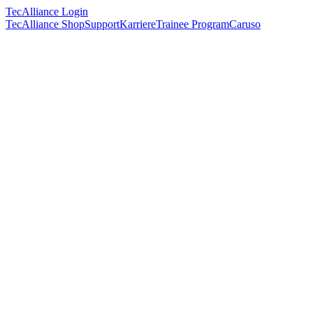
TecAlliance Login
TecAlliance Shop
Support
Karriere
Trainee Program
Caruso