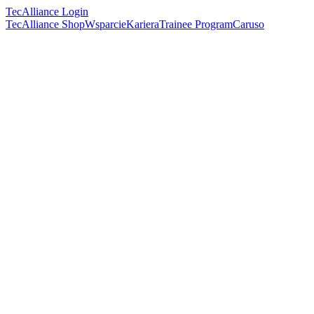
TecAlliance Login
TecAlliance Shop
Wsparcie
Kariera
Trainee Program
Caruso