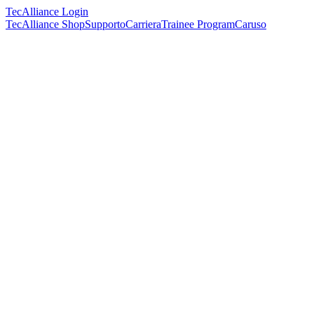
TecAlliance Login
TecAlliance Shop
Supporto
Carriera
Trainee Program
Caruso