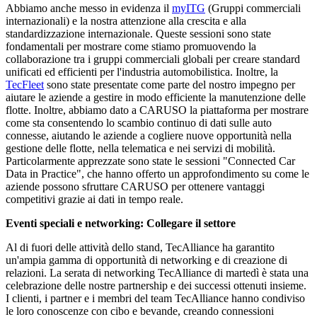
Abbiamo anche messo in evidenza il
myITG
(Gruppi commerciali
internazionali) e la nostra attenzione alla crescita e alla
standardizzazione internazionale. Queste sessioni sono state
fondamentali per mostrare come stiamo promuovendo la
collaborazione tra i gruppi commerciali globali per creare standard
unificati ed efficienti per l'industria automobilistica. Inoltre, la
TecFleet
sono state presentate come parte del nostro impegno per
aiutare le aziende a gestire in modo efficiente la manutenzione delle
flotte. Inoltre, abbiamo dato a CARUSO la piattaforma per mostrare
come sta consentendo lo scambio continuo di dati sulle auto
connesse, aiutando le aziende a cogliere nuove opportunità nella
gestione delle flotte, nella telematica e nei servizi di mobilità.
Particolarmente apprezzate sono state le sessioni "Connected Car
Data in Practice", che hanno offerto un approfondimento su come le
aziende possono sfruttare CARUSO per ottenere vantaggi
competitivi grazie ai dati in tempo reale.
Eventi speciali e networking: Collegare il settore
Al di fuori delle attività dello stand, TecAlliance ha garantito
un'ampia gamma di opportunità di networking e di creazione di
relazioni. La serata di networking TecAlliance di martedì è stata una
celebrazione delle nostre partnership e dei successi ottenuti insieme.
I clienti, i partner e i membri del team TecAlliance hanno condiviso
le loro conoscenze con cibo e bevande, creando connessioni