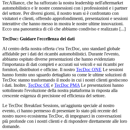
TecAlliance, che ha rafforzato la nostra leadership nell'aftermarket
automobilistico e le nostre connessioni con i professionisti e i partner
del settore. Per diversi giorni, il nostro team si è confrontato con
visitatori e clienti, offrendo approfondimenti, presentazioni e sessioni
interattive che hanno messo in mostra le nostre ultime innovazioni.
Ecco una panoramica di ciò che abbiamo condiviso e realizzato [...]
TecDoc: Guidare l'eccellenza dei dati
Al centro della nostra offerta c'era TecDoc, uno standard globale
affidabile per i dati dei ricambi automobilistici. Durante l'evento,
abbiamo ospitato diverse presentazioni che hanno evidenziato
l'importanza di dati completi e accurati sui veicoli e sui ricambi per
fornitori, distributori e officine. Il nostro
TecDoc ONE
Le sessioni
hanno fornito uno sguardo dettagliato su come le ultime soluzioni di
TecDoc stanno trasformando il modo in cui i nostri clienti gestiscono
i dati. Inoltre,
TecDoc OE
e
TecDoc PMA
Le presentazioni hanno
sottolineato l'evoluzione della nostra piattaforma in risposta alla
crescente esigenza di precisione ed efficienza del settore.
Le TecDoc Breakfast Sessions, un'aggiunta speciale al nostro
evento, ci hanno permesso di presentare lo stato più recente del
nostro nuovo ecosistema TecDoc, di impegnarci in conversazioni
più profonde con i nostri clienti e di rispondere direttamente alle loro
domande.