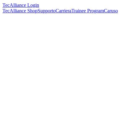
TecAlliance Login
TecAlliance Shop
Supporto
Carriera
Trainee Program
Caruso