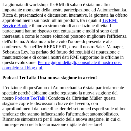
La giornata di workshop TecRMI di sabato è stata un altro
importante momento della nostra partecipazione ad Automechanika.
Ricca di presentazioni e discussioni interattive, la giornata ha offerto
approfondimenti sui nostri ultimi prodotti, tra i quali il
TecRMI
Service Book
e il nuovo strumento di accettazione diretta. I
partecipanti hanno risposto con entusiasmo e molti si sono detti
interessati a come le nostre soluzioni possono migliorare l'efficienza
dell'officina. Abbiamo anche avuto l'onore di presentare alla
conferenza Schaeffler REPXPERT, dove il nostro Sales Manager,
Sebastian Ley, ha parlato del futuro dei requisiti di riparazione e
manutenzione e di come i nostri dati RMI supportino le officine in
questa evoluzione.
Per maggiori dettagli, consultate il nostro post
completo sul blog qui.
Podcast TecTalk: Una nuova stagione in arrivo!
L'edizione di quest'anno di Automechanika è stata particolarmente
speciale perché abbiamo anche registrato la nuova stagione del
nostro
Podcast TecTalk
! Condotta da Christian Müller, questa
stagione copre le discussioni chiave dell'evento, con
approfondimenti da parte di leader del settore ed esperti sulle ultime
tendenze che stanno influenzando l'aftermarket automobilistico.
Rimanete sintonizzati per il lancio della nuova stagione, in cui ci
immergeremo nella trasformazione digitale del settore!