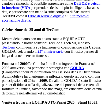
camion e rimorchi. È possibile apprendere come
Dati OE e veicoli
in funzione (VIO)
per prendere decisioni più intelligenti, basate sui
dati, e per toccare con mano la suite completa di
Strumenti
TecRMI
come il
Libro di servizio digitale
e il
Strumento di
accettazione diretta.
Celebrazione dei 25 anni di TecCom
Mentre debuttiamo con un nostro stand a EQUIP AUTO
presentando le nostre soluzioni TecDoc e TecRMI, il nostro
TecCom
continuerà la sua tradizione di coesposizione alla
Cabina
GOLDA
, celebrando il
25° anniversario
con il nostro partner di
lunga data nel mercato francese.
Fondata nel
2000
TecCom ha fatto il suo ingresso in Francia nel
2003 attraverso una partnership strategica con
GOLDA
(Groupement pour l'Optimisation des Liaisons dans la Distribution
Automobile) e ha ulteriormente rafforzato questo rapporto con una
partecipazione di 25% in
2009
. Da allora, GOLDA è stato il nostro
partner di fiducia nella digitalizzazione dei processi della catena di
fornitura in Francia, favorendo una maggiore efficienza della catena
di fornitura nell'aftermarket automobilistico.
Venite a trovarci a EQUIP AUTO Parigi 2025 - Stand H 033,