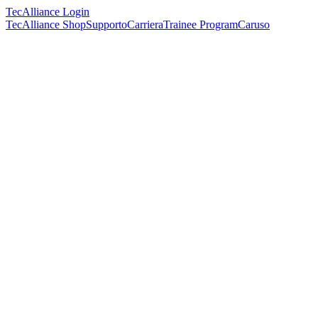
TecAlliance Login
TecAlliance Shop
Supporto
Carriera
Trainee Program
Caruso