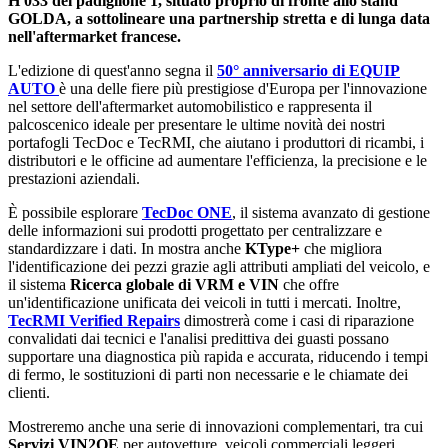
H 033 del padiglione 1, situato proprio di fronte allo stand
GOLDA, a sottolineare una partnership stretta e di lunga data
nell'aftermarket francese.
L'edizione di quest'anno segna il
50° anniversario di EQUIP
AUTO
è una delle fiere più prestigiose d'Europa per l'innovazione
nel settore dell'aftermarket automobilistico e rappresenta il
palcoscenico ideale per presentare le ultime novità dei nostri
portafogli TecDoc e TecRMI, che aiutano i produttori di ricambi, i
distributori e le officine ad aumentare l'efficienza, la precisione e le
prestazioni aziendali.
È possibile esplorare
TecDoc ONE
, il sistema avanzato di gestione
delle informazioni sui prodotti progettato per centralizzare e
standardizzare i dati. In mostra anche
KType+
che migliora
l'identificazione dei pezzi grazie agli attributi ampliati del veicolo, e
il sistema
Ricerca globale di VRM e VIN
che offre
un'identificazione unificata dei veicoli in tutti i mercati. Inoltre,
TecRMI Verified Repairs
dimostrerà come i casi di riparazione
convalidati dai tecnici e l'analisi predittiva dei guasti possano
supportare una diagnostica più rapida e accurata, riducendo i tempi
di fermo, le sostituzioni di parti non necessarie e le chiamate dei
clienti.
Mostreremo anche una serie di innovazioni complementari, tra cui
Servizi VIN2OE
per autovetture, veicoli commerciali leggeri,