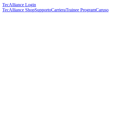
TecAlliance Login
TecAlliance Shop
Supporto
Carriera
Trainee Program
Caruso