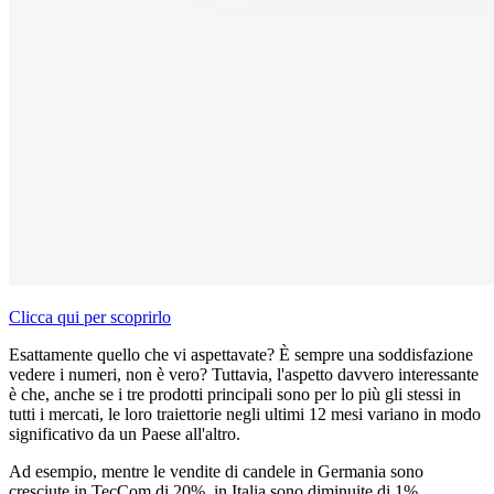
Clicca qui per scoprirlo
Esattamente quello che vi aspettavate? È sempre una soddisfazione
vedere i numeri, non è vero? Tuttavia, l'aspetto davvero interessante
è che, anche se i tre prodotti principali sono per lo più gli stessi in
tutti i mercati, le loro traiettorie negli ultimi 12 mesi variano in modo
significativo da un Paese all'altro.
Ad esempio, mentre le vendite di candele in Germania sono
cresciute in TecCom di 20%, in Italia sono diminuite di 1%.