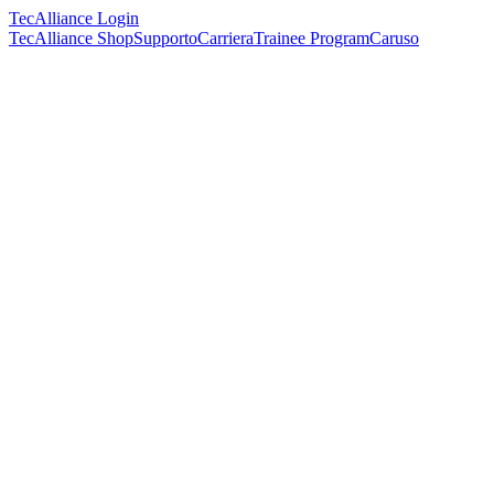
TecAlliance Login
TecAlliance Shop
Supporto
Carriera
Trainee Program
Caruso