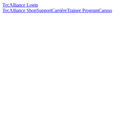
TecAlliance Login
TecAlliance Shop
Support
Carrière
Trainee Program
Caruso