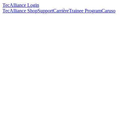
TecAlliance Login
TecAlliance Shop
Support
Carrière
Trainee Program
Caruso