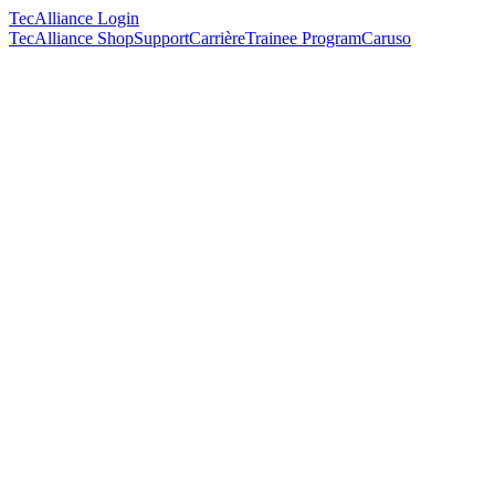
TecAlliance Login
TecAlliance Shop
Support
Carrière
Trainee Program
Caruso