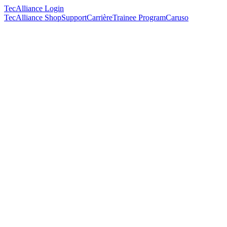
TecAlliance Login
TecAlliance Shop
Support
Carrière
Trainee Program
Caruso