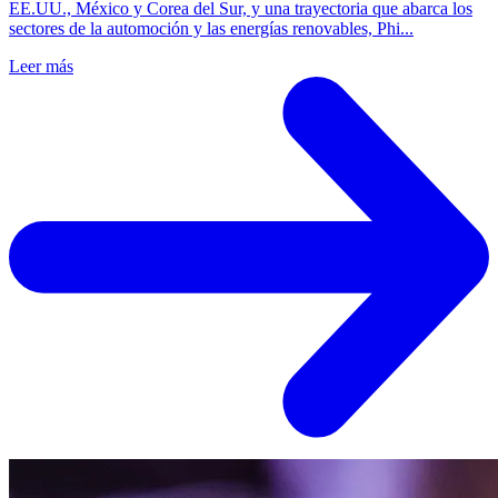
EE.UU., México y Corea del Sur, y una trayectoria que abarca los
sectores de la automoción y las energías renovables, Phi...
Leer más