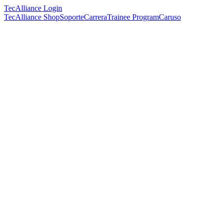
TecAlliance Login
TecAlliance Shop
Soporte
Carrera
Trainee Program
Caruso