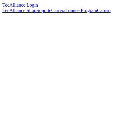
TecAlliance Login
TecAlliance Shop
Soporte
Carrera
Trainee Program
Caruso