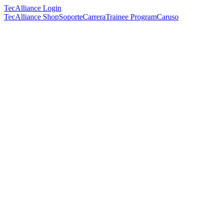
TecAlliance Login
TecAlliance Shop
Soporte
Carrera
Trainee Program
Caruso