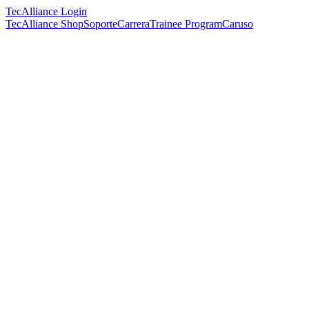
TecAlliance Login
TecAlliance Shop
Soporte
Carrera
Trainee Program
Caruso