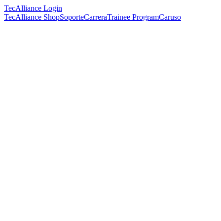
TecAlliance Login
TecAlliance Shop
Soporte
Carrera
Trainee Program
Caruso