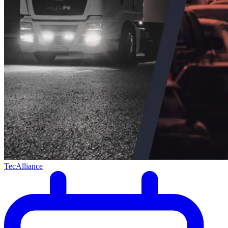
TecAlliance