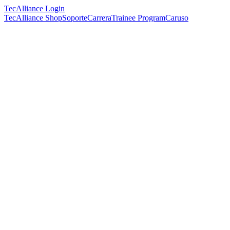
TecAlliance Login
TecAlliance Shop
Soporte
Carrera
Trainee Program
Caruso