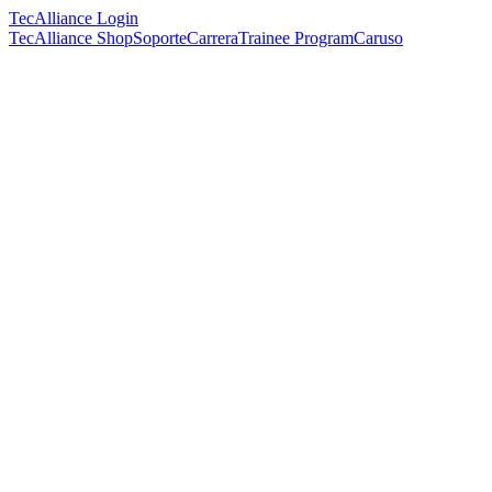
TecAlliance Login
TecAlliance Shop
Soporte
Carrera
Trainee Program
Caruso