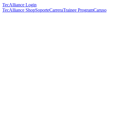
TecAlliance Login
TecAlliance Shop
Soporte
Carrera
Trainee Program
Caruso