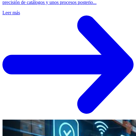
precisión de catálogos y unos procesos posterio...
Leer más