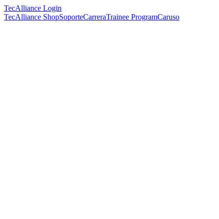
TecAlliance Login
TecAlliance Shop
Soporte
Carrera
Trainee Program
Caruso