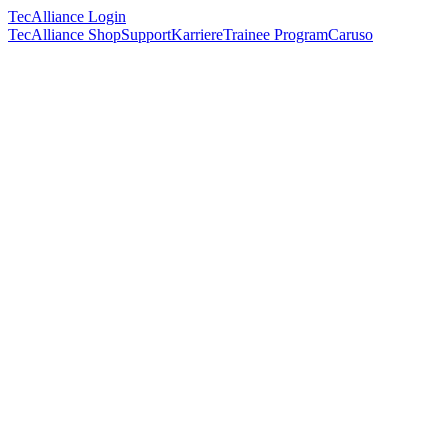
TecAlliance Login
TecAlliance Shop
Support
Karriere
Trainee Program
Caruso