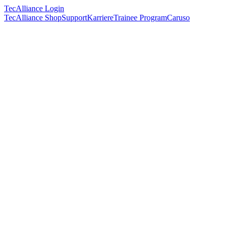
TecAlliance Login
TecAlliance Shop
Support
Karriere
Trainee Program
Caruso