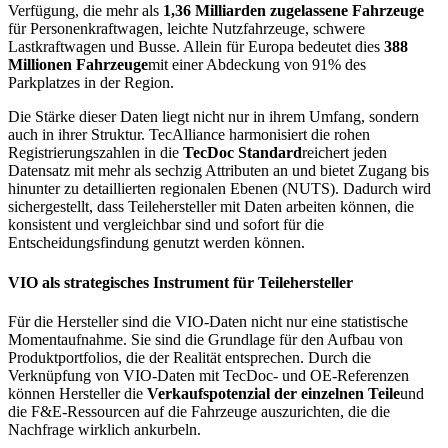
Verfügung, die mehr als
1,36 Milliarden zugelassene Fahrzeuge
für Personenkraftwagen, leichte Nutzfahrzeuge, schwere
Lastkraftwagen und Busse. Allein für Europa bedeutet dies
388
Millionen Fahrzeuge
mit einer Abdeckung von 91% des
Parkplatzes in der Region.
Die Stärke dieser Daten liegt nicht nur in ihrem Umfang, sondern
auch in ihrer Struktur. TecAlliance harmonisiert die rohen
Registrierungszahlen in die
TecDoc Standard
reichert jeden
Datensatz mit mehr als sechzig Attributen an und bietet Zugang bis
hinunter zu detaillierten regionalen Ebenen (NUTS). Dadurch wird
sichergestellt, dass Teilehersteller mit Daten arbeiten können, die
konsistent und vergleichbar sind und sofort für die
Entscheidungsfindung genutzt werden können.
VIO als strategisches Instrument für Teilehersteller
Für die Hersteller sind die VIO-Daten nicht nur eine statistische
Momentaufnahme. Sie sind die Grundlage für den Aufbau von
Produktportfolios, die der Realität entsprechen. Durch die
Verknüpfung von VIO-Daten mit TecDoc- und OE-Referenzen
können Hersteller die
Verkaufspotenzial der einzelnen Teile
und
die F&E-Ressourcen auf die Fahrzeuge auszurichten, die die
Nachfrage wirklich ankurbeln.