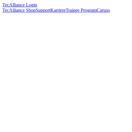
TecAlliance Login
TecAlliance Shop
Support
Karriere
Trainee Program
Caruso