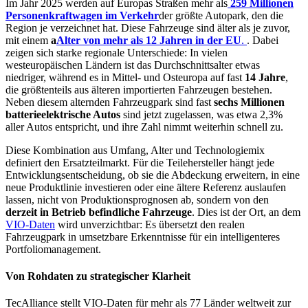
Im Jahr 2025 werden auf Europas Straßen mehr als
259 Millionen
Personenkraftwagen im Verkehr
der größte Autopark, den die
Region je verzeichnet hat. Diese Fahrzeuge sind älter als je zuvor,
mit einem
a
Alter von mehr als 12 Jahren in der EU
.
. Dabei
zeigen sich starke regionale Unterschiede: In vielen
westeuropäischen Ländern ist das Durchschnittsalter etwas
niedriger, während es in Mittel- und Osteuropa auf fast
14 Jahre
,
die größtenteils aus älteren importierten Fahrzeugen bestehen.
Neben diesem alternden Fahrzeugpark sind fast
sechs Millionen
batterieelektrische Autos
sind jetzt zugelassen, was etwa 2,3%
aller Autos entspricht, und ihre Zahl nimmt weiterhin schnell zu.
Diese Kombination aus Umfang, Alter und Technologiemix
definiert den Ersatzteilmarkt. Für die Teilehersteller hängt jede
Entwicklungsentscheidung, ob sie die Abdeckung erweitern, in eine
neue Produktlinie investieren oder eine ältere Referenz auslaufen
lassen, nicht von Produktionsprognosen ab, sondern von den
derzeit in Betrieb befindliche Fahrzeuge
. Dies ist der Ort, an dem
VIO-Daten
wird unverzichtbar: Es übersetzt den realen
Fahrzeugpark in umsetzbare Erkenntnisse für ein intelligenteres
Portfoliomanagement.
Von Rohdaten zu strategischer Klarheit
TecAlliance stellt VIO-Daten für mehr als 77 Länder weltweit zur