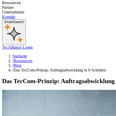
Ressourcen
Partner
Unternehmen
Kontakt
SmartSearch
TecAlliance Login
Startseite
/
Ressourcen
/
Blog
/
Das TecCom-Prinzip: Auftragsabwicklung in 6 Schritten
Das TecCom-Prinzip: Auftragsabwicklung i