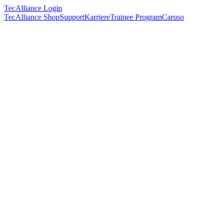
TecAlliance Login
TecAlliance Shop
Support
Karriere
Trainee Program
Caruso