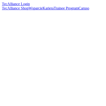
TecAlliance Login
TecAlliance Shop
Wsparcie
Kariera
Trainee Program
Caruso