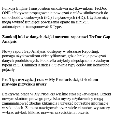
Funkcja Engine Transposition umożliwia użytkownikom TecDoc
ONE efektywne propagowanie powiązań z celów silnikowych do
samochodów osobowych (PC) i ciężarowych (HD). Użytkownicy
mogą wybrać istniejące powiązania oparte na silniku i
automatycznie transponować KType.
Zamknij luki w danych dzięki nowemu raportowi TecDoc Gap
Analysis
Nowy raport Gap Analysis, dostępny w obszarze Reporting,
pomaga użytkownikom zidentyfikować, gdzie brakuje powiązań
danych produktowych. Podkreśla artykuły niepołączone z żadnym
typem celu (Unlinked Articles) i ujawnia typy celów lub konkretne
pojazdy.
Pro Tip: oszczędzaj czas w My Products dzięki skrótom
prawego przycisku myszy
Efektywna praca w
My Products
właśnie stała się łatwiejsza. Dzięki
nowym skrótom prawego przycisku myszy użytkownicy mogą
zminimalizować zbędne kliknięcia i uzyskać potrzebne informacje
w sekundach. Zamiast nawigować przez wiele ekranów, wystarczy
wybrać artykuł, kliknąć prawym przyciskiem i przejść