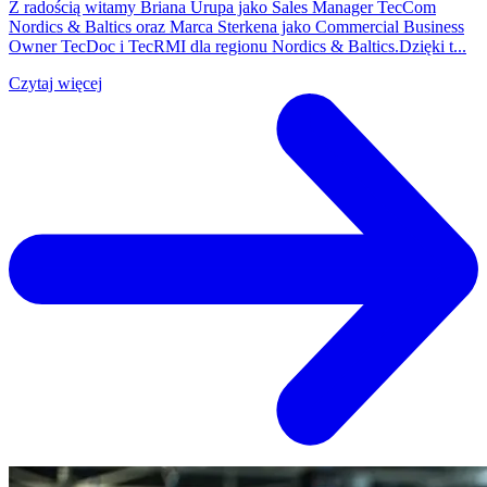
Z radością witamy Briana Urupa jako Sales Manager TecCom
Nordics & Baltics oraz Marca Sterkena jako Commercial Business
Owner TecDoc i TecRMI dla regionu Nordics & Baltics.Dzięki t...
Czytaj więcej