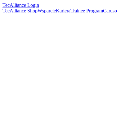
TecAlliance Login
TecAlliance Shop
Wsparcie
Kariera
Trainee Program
Caruso