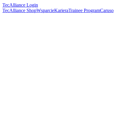
TecAlliance Login
TecAlliance Shop
Wsparcie
Kariera
Trainee Program
Caruso