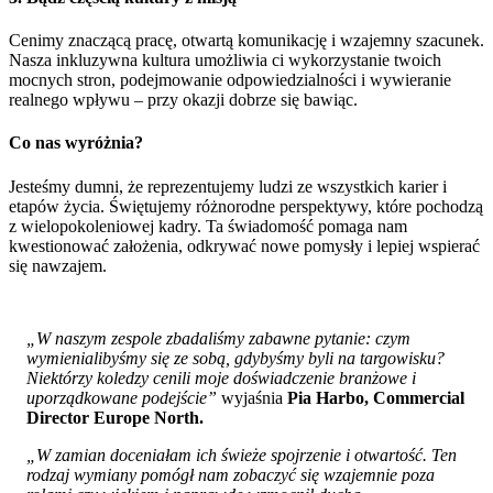
Cenimy znaczącą pracę, otwartą komunikację i wzajemny szacunek.
Nasza inkluzywna kultura umożliwia ci wykorzystanie twoich
mocnych stron, podejmowanie odpowiedzialności i wywieranie
realnego wpływu – przy okazji dobrze się bawiąc.
Co nas wyróżnia?
Jesteśmy dumni, że reprezentujemy ludzi ze wszystkich karier i
etapów życia. Świętujemy różnorodne perspektywy, które pochodzą
z wielopokoleniowej kadry. Ta świadomość pomaga nam
kwestionować założenia, odkrywać nowe pomysły i lepiej wspierać
się nawzajem.
„W naszym zespole zbadaliśmy zabawne pytanie: czym
wymienialibyśmy się ze sobą, gdybyśmy byli na targowisku?
Niektórzy koledzy cenili moje doświadczenie branżowe i
uporządkowane podejście”
wyjaśnia
Pia Harbo, Commercial
Director Europe North.
„W zamian doceniałam ich świeże spojrzenie i otwartość. Ten
rodzaj wymiany pomógł nam zobaczyć się wzajemnie poza