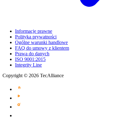
Informacje prawne
Polityka prywatności
Ogólne warunki handlowe
FAQ do umowy z klientem
Prawa do danych
ISO 9001:2015
Integrity Line
Copyright © 2026 TecAlliance