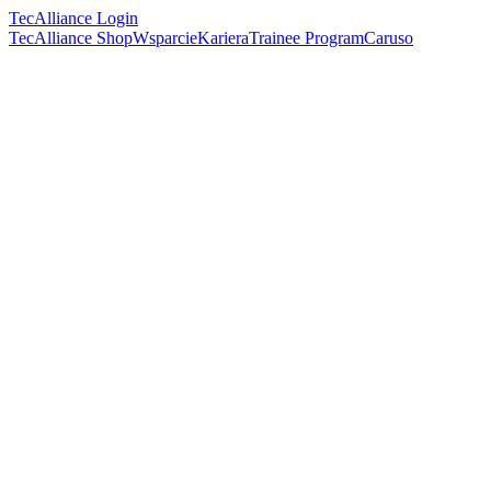
TecAlliance Login
TecAlliance Shop
Wsparcie
Kariera
Trainee Program
Caruso