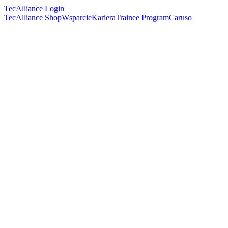
TecAlliance Login
TecAlliance Shop
Wsparcie
Kariera
Trainee Program
Caruso