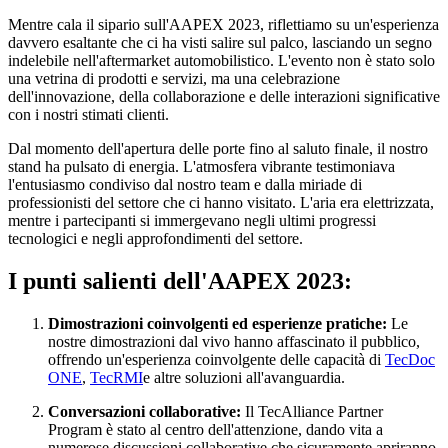
Mentre cala il sipario sull'AAPEX 2023, riflettiamo su un'esperienza
davvero esaltante che ci ha visti salire sul palco, lasciando un segno
indelebile nell'aftermarket automobilistico. L'evento non è stato solo
una vetrina di prodotti e servizi, ma una celebrazione
dell'innovazione, della collaborazione e delle interazioni significative
con i nostri stimati clienti.
Dal momento dell'apertura delle porte fino al saluto finale, il nostro
stand ha pulsato di energia. L'atmosfera vibrante testimoniava
l'entusiasmo condiviso dal nostro team e dalla miriade di
professionisti del settore che ci hanno visitato. L'aria era elettrizzata,
mentre i partecipanti si immergevano negli ultimi progressi
tecnologici e negli approfondimenti del settore.
I punti salienti dell'AAPEX 2023:
Dimostrazioni coinvolgenti ed esperienze pratiche:
Le
nostre dimostrazioni dal vivo hanno affascinato il pubblico,
offrendo un'esperienza coinvolgente delle capacità di
TecDoc
ONE
,
TecRMI
e altre soluzioni all'avanguardia.
Conversazioni collaborative:
Il TecAlliance Partner
Program è stato al centro dell'attenzione, dando vita a
numerose discussioni collaborative che sicuramente apriranno