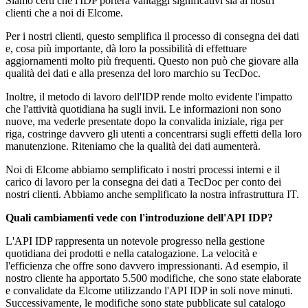
Siamo certi che l'IDP porterà vantaggi significativi sia ai nostri
clienti che a noi di Elcome.
Per i nostri clienti, questo semplifica il processo di consegna dei dati
e, cosa più importante, dà loro la possibilità di effettuare
aggiornamenti molto più frequenti. Questo non può che giovare alla
qualità dei dati e alla presenza del loro marchio su TecDoc.
Inoltre, il metodo di lavoro dell'IDP rende molto evidente l'impatto
che l'attività quotidiana ha sugli invii. Le informazioni non sono
nuove, ma vederle presentate dopo la convalida iniziale, riga per
riga, costringe davvero gli utenti a concentrarsi sugli effetti della loro
manutenzione. Riteniamo che la qualità dei dati aumenterà.
Noi di Elcome abbiamo semplificato i nostri processi interni e il
carico di lavoro per la consegna dei dati a TecDoc per conto dei
nostri clienti. Abbiamo anche semplificato la nostra infrastruttura IT.
Quali cambiamenti vede con l'introduzione dell'API IDP?
L'API IDP rappresenta un notevole progresso nella gestione
quotidiana dei prodotti e nella catalogazione. La velocità e
l'efficienza che offre sono davvero impressionanti. Ad esempio, il
nostro cliente ha apportato 5.500 modifiche, che sono state elaborate
e convalidate da Elcome utilizzando l'API IDP in soli nove minuti.
Successivamente, le modifiche sono state pubblicate sul catalogo