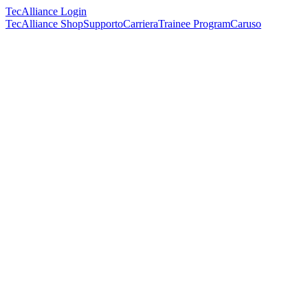
TecAlliance Login
TecAlliance Shop
Supporto
Carriera
Trainee Program
Caruso