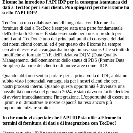
Elcome ha introdotto l'API IDP per la consegna istantanea dei
dati a TecDoc per i suoi clienti. Può spiegarci perché Elcome ha
scelto l'API IDP?
TecDoc ha una collaborazione di lunga data con Elcome. La
fornitura di dati a TecDoc è sempre stata una parte fondamentale
dell'offerta di Elcome. È stata essenziale per i nostri prodotti per
molti anni. TecDoc è uno dei principali punti di consegna dei dati
dei nostri clienti comuni, ed è per questo che Elcome ha sempre
cercato di essere all'avanguardia in ogni innovazione. Che si tratti di
modifiche al formato TAF, dell'iniziativa DQM (Data Quality
Management), dell'ottenimento dello status di PDS (Premier Data
Supplier) da parte dei clienti o di nuove aree come l'IDP.
Quando abbiamo sentito parlare per la prima volta di IDP, abbiamo
subito visto i potenziali vantaggi sia per i nostri clienti che per i
nostri processi interni. Quando questa opportunità è diventata una
possibilità concreta nel gennaio 2024, è stato davvero facile decidere
di avviare immediatamente l'integrazione. L'opportunità di essere tra
i primi e di dimostrare le nostre capacità ha reso ancora più
importante iniziare subito.
In che modo vi aspettate che l'API IDP sia utile a Elcome in
termini di fornitura di dati e di integrazione con TecDoc?