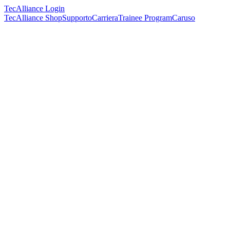
TecAlliance Login
TecAlliance Shop
Supporto
Carriera
Trainee Program
Caruso