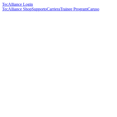
TecAlliance Login
TecAlliance Shop
Supporto
Carriera
Trainee Program
Caruso