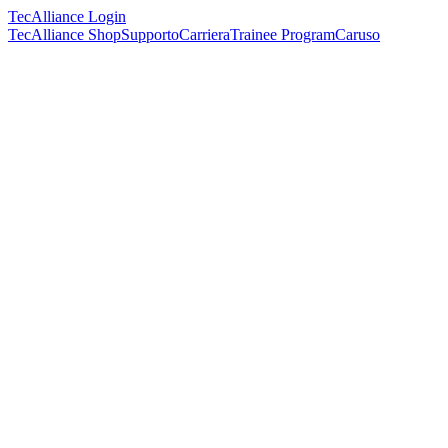
TecAlliance Login
TecAlliance Shop
Supporto
Carriera
Trainee Program
Caruso