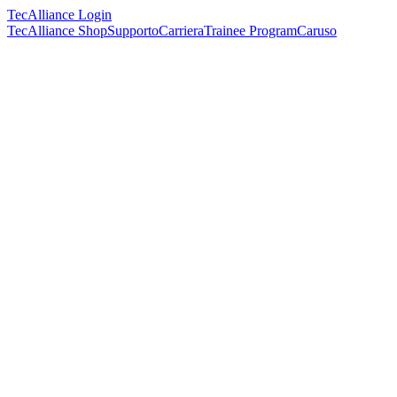
TecAlliance Login
TecAlliance Shop
Supporto
Carriera
Trainee Program
Caruso