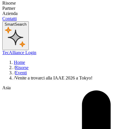
Risorse
Partner
Azienda
Contatti
SmartSearch
TecAlliance Login
Home
/
Risorse
/
Eventi
/
Venite a trovarci alla IAAE 2026 a Tokyo!
Asia