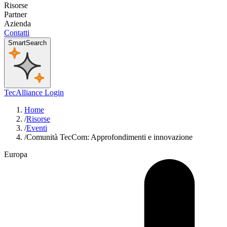
Risorse
Partner
Azienda
Contatti
SmartSearch
TecAlliance Login
Home
/
Risorse
/
Eventi
/
Comunità TecCom: Approfondimenti e innovazione
Europa