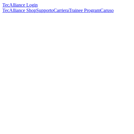
TecAlliance Login
TecAlliance Shop
Supporto
Carriera
Trainee Program
Caruso