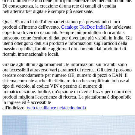
di e-commerce è una delle principali tendenze del mercato mondiale.
Di conseguenza, la creazione di una rete di canali di vendita
nell'aftermarket digitale è sempre più essenziale.
Quasi 85 marchi dell'aftermarket stanno già presentando i loro
prodotti all'interno dell'evento.
Catalogo TecDoc India
Ha un'elevata
copertura di veicoli nazionali. Sempre più produttori di ricambi si
uniscono come fornitori di dati per diventare più visibili in India. Gli
utenti ottengono dati sui prodotti e informazioni sugli articoli della
massima qualità, forniti e aggiornati direttamente dai produttori di
ricambi internazionali e locali.
Grazie agli ultimi aggiornamenti, le informazioni sui ricambi sono
ora accessibili attraverso vari parametri di ricerca. Gli utenti possono
cercare comodamente per numero OE, numero di pezzi o EAN. Il
sistema consente anche di effettuare ricerche semplificate in base al
tipo di veicolo, al codice VIN e persino al numero di
immatricolazione. Inoltre, un'opzione di ricerca fuzzy per i nomi dei
prodotti migliora l'esperienza di ricerca. La piattaforma è disponibile
in inglese ed è accessibile
all'indirizzo:
web.tecalliance.net/tecdocindia