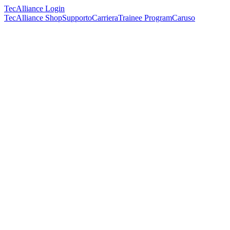
TecAlliance Login
TecAlliance Shop
Supporto
Carriera
Trainee Program
Caruso