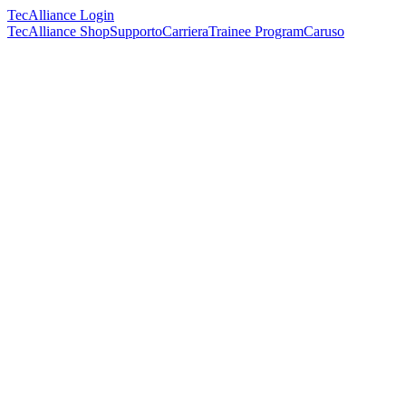
TecAlliance Login
TecAlliance Shop
Supporto
Carriera
Trainee Program
Caruso