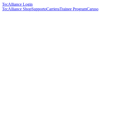
TecAlliance Login
TecAlliance Shop
Supporto
Carriera
Trainee Program
Caruso