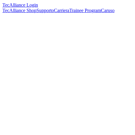
TecAlliance Login
TecAlliance Shop
Supporto
Carriera
Trainee Program
Caruso