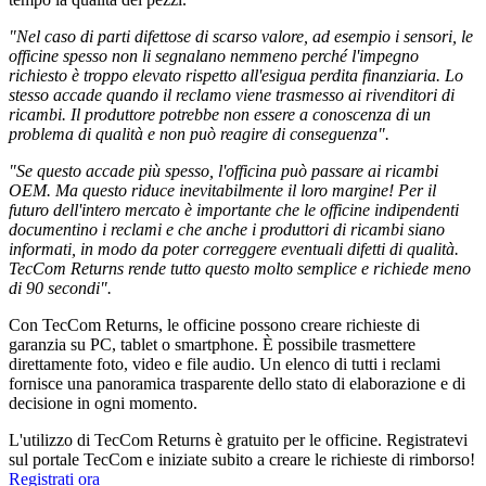
"Nel caso di parti difettose di scarso valore, ad esempio i sensori, le
officine spesso non li segnalano nemmeno perché l'impegno
richiesto è troppo elevato rispetto all'esigua perdita finanziaria. Lo
stesso accade quando il reclamo viene trasmesso ai rivenditori di
ricambi. Il produttore potrebbe non essere a conoscenza di un
problema di qualità e non può reagire di conseguenza".
"Se questo accade più spesso, l'officina può passare ai ricambi
OEM. Ma questo riduce inevitabilmente il loro margine! Per il
futuro dell'intero mercato è importante che le officine indipendenti
documentino i reclami e che anche i produttori di ricambi siano
informati, in modo da poter correggere eventuali difetti di qualità.
TecCom Returns rende tutto questo molto semplice e richiede meno
di 90 secondi".
Con TecCom Returns, le officine possono creare richieste di
garanzia su PC, tablet o smartphone. È possibile trasmettere
direttamente foto, video e file audio. Un elenco di tutti i reclami
fornisce una panoramica trasparente dello stato di elaborazione e di
decisione in ogni momento.
L'utilizzo di TecCom Returns è gratuito per le officine. Registratevi
sul portale TecCom e iniziate subito a creare le richieste di rimborso!
Registrati ora