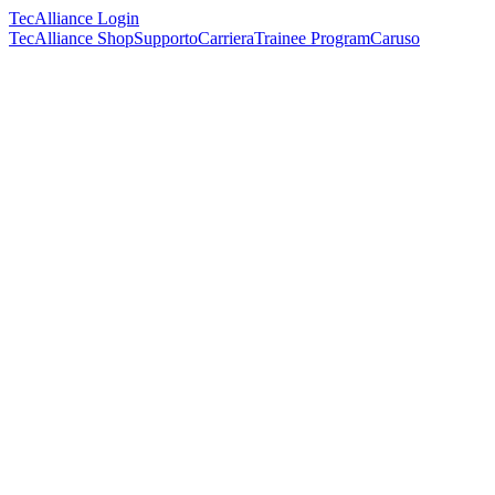
TecAlliance Login
TecAlliance Shop
Supporto
Carriera
Trainee Program
Caruso