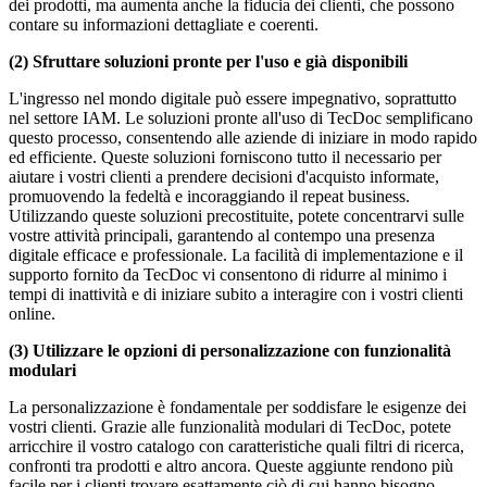
dei prodotti, ma aumenta anche la fiducia dei clienti, che possono
contare su informazioni dettagliate e coerenti.
(2) Sfruttare soluzioni pronte per l'uso e già disponibili
L'ingresso nel mondo digitale può essere impegnativo, soprattutto
nel settore IAM. Le soluzioni pronte all'uso di TecDoc semplificano
questo processo, consentendo alle aziende di iniziare in modo rapido
ed efficiente. Queste soluzioni forniscono tutto il necessario per
aiutare i vostri clienti a prendere decisioni d'acquisto informate,
promuovendo la fedeltà e incoraggiando il repeat business.
Utilizzando queste soluzioni precostituite, potete concentrarvi sulle
vostre attività principali, garantendo al contempo una presenza
digitale efficace e professionale. La facilità di implementazione e il
supporto fornito da TecDoc vi consentono di ridurre al minimo i
tempi di inattività e di iniziare subito a interagire con i vostri clienti
online.
(3) Utilizzare le opzioni di personalizzazione con funzionalità
modulari
La personalizzazione è fondamentale per soddisfare le esigenze dei
vostri clienti. Grazie alle funzionalità modulari di TecDoc, potete
arricchire il vostro catalogo con caratteristiche quali filtri di ricerca,
confronti tra prodotti e altro ancora. Queste aggiunte rendono più
facile per i clienti trovare esattamente ciò di cui hanno bisogno,