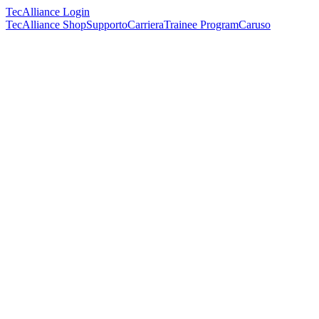
TecAlliance Login
TecAlliance Shop
Supporto
Carriera
Trainee Program
Caruso