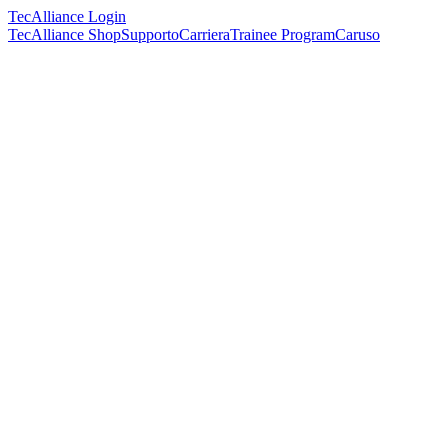
TecAlliance Login
TecAlliance Shop
Supporto
Carriera
Trainee Program
Caruso