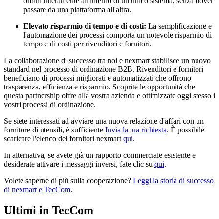
ordini interamente all'interno di un unico sistema, senza dover
passare da una piattaforma all'altra.
Elevato risparmio di tempo e di costi:
La semplificazione e
l'automazione dei processi comporta un notevole risparmio di
tempo e di costi per rivenditori e fornitori.
La collaborazione di successo tra noi e nexmart stabilisce un nuovo
standard nel processo di ordinazione B2B. Rivenditori e fornitori
beneficiano di processi migliorati e automatizzati che offrono
trasparenza, efficienza e risparmio. Scoprite le opportunità che
questa partnership offre alla vostra azienda e ottimizzate oggi stesso i
vostri processi di ordinazione.
Se siete interessati ad avviare una nuova relazione d'affari con un
fornitore di utensili, è sufficiente
Invia la tua richiesta
. È possibile
scaricare l'elenco dei fornitori nexmart
qui
.
In alternativa, se avete già un rapporto commerciale esistente e
desiderate attivare i messaggi inversi, fate clic su
qui
.
Volete saperne di più sulla cooperazione?
Leggi la storia di successo
di nexmart e TecCom
.
Ultimi in TecCom