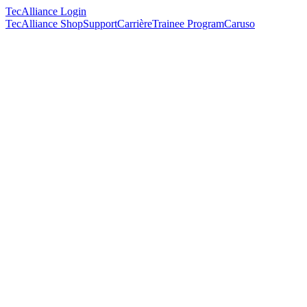
TecAlliance Login
TecAlliance Shop
Support
Carrière
Trainee Program
Caruso