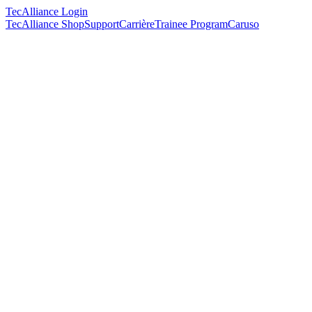
TecAlliance Login
TecAlliance Shop
Support
Carrière
Trainee Program
Caruso