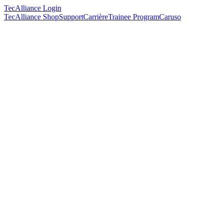
TecAlliance Login
TecAlliance Shop
Support
Carrière
Trainee Program
Caruso