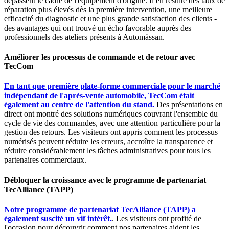
dépassent le cadre de l'équipement d'origine. Il en résulte des taux de
réparation plus élevés dès la première intervention, une meilleure
efficacité du diagnostic et une plus grande satisfaction des clients -
des avantages qui ont trouvé un écho favorable auprès des
professionnels des ateliers présents à Automässan.
Améliorer les processus de commande et de retour avec
TecCom
En tant que première plate-forme commerciale pour le marché
indépendant de l'après-vente automobile, TecCom était
également au centre de l'attention du stand.
Des présentations en
direct ont montré des solutions numériques couvrant l'ensemble du
cycle de vie des commandes, avec une attention particulière pour la
gestion des retours. Les visiteurs ont appris comment les processus
numérisés peuvent réduire les erreurs, accroître la transparence et
réduire considérablement les tâches administratives pour tous les
partenaires commerciaux.
Débloquer la croissance avec le programme de partenariat
TecAlliance (TAPP)
Notre programme de partenariat TecAlliance (TAPP) a
également suscité un vif intérêt.
. Les visiteurs ont profité de
l'occasion pour découvrir comment nos partenaires aident les