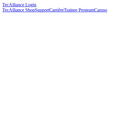
TecAlliance Login
TecAlliance Shop
Support
Carrière
Trainee Program
Caruso