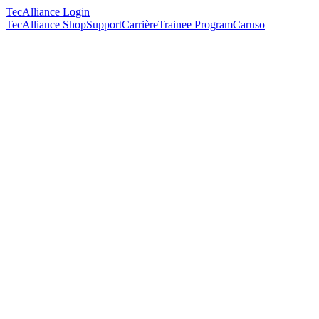
TecAlliance Login
TecAlliance Shop
Support
Carrière
Trainee Program
Caruso