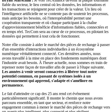
Bryan Marschall :
Je vois TecAlliance devenir la plaque tournante
fiable du secteur, le lieu central où les données, les informations et
les transactions se rejoignent pour créer de la valeur. Un lieu où
l'intelligence artificielle ne se contente pas de soutenir les processus,
mais anticipe les besoins, où l'interopérabilité permet une
coopération transparente et où chaque participant à la chaîne
d'approvisionnement bénéficie d'informations fiables, connectées et
en temps réel. TecCom sera au cœur de ce processus, en pilotant les
données qui permettent à tout cela de fonctionner.
Notre rôle consiste à aider le marché des pièces de rechange à passer
d'un ensemble d'interactions individuelles à un écosystème
numérique véritablement connecté. Ces dernières années, nous
avons travaillé à la mise en place des fondements numériques dont
l'industrie avait besoin. À l'heure actuelle, nous sommes en train de
repenser notre façon de travailler afin de passer à l'étape suivante.
Les années à venir seront consacrées à libérer tout notre
potentiel commun, en passant de systèmes isolés à un
environnement qui apprend, s'adapte et s'améliore en
permanence.
Le fait d'atteindre ce cap des 25 ans rend cet événement
particulièrement significatif. Il montre le chemin que nous avons
parcouru ensemble, en tant que secteur, et renforce notre
engagement commun à mener le marché des pièces de rechange vers
un avenir plus intelligent, plus connecté et plus résilient.