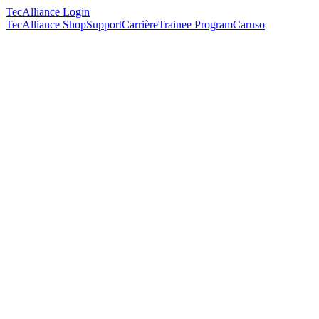
TecAlliance Login
TecAlliance Shop
Support
Carrière
Trainee Program
Caruso