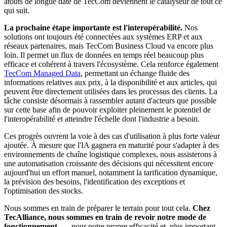
atouts de longue date de TecCom deviennent le catalyseur de tout ce
qui suit.
La prochaine étape importante est l'interopérabilité.
Nos
solutions ont toujours été connectées aux systèmes ERP et aux
réseaux partenaires, mais TecCom Business Cloud va encore plus
loin. Il permet un flux de données en temps réel beaucoup plus
efficace et cohérent à travers l'écosystème. Cela renforce également
TecCom Managed Data
, permettant un échange fluide des
informations relatives aux prix, à la disponibilité et aux articles, qui
peuvent être directement utilisées dans les processus des clients. La
tâche consiste désormais à rassembler autant d'acteurs que possible
sur cette base afin de pouvoir exploiter pleinement le potentiel de
l'interopérabilité et atteindre l'échelle dont l'industrie a besoin.
Ces progrès ouvrent la voie à des cas d'utilisation à plus forte valeur
ajoutée. À mesure que l'IA gagnera en maturité pour s'adapter à des
environnements de chaîne logistique complexes, nous assisterons à
une automatisation croissante des décisions qui nécessitent encore
aujourd'hui un effort manuel, notamment la tarification dynamique,
la prévision des besoins, l'identification des exceptions et
l'optimisation des stocks.
Nous sommes en train de préparer le terrain pour tout cela.
Chez
TecAlliance, nous sommes en train de revoir notre mode de
fonctionnement.
— pour notre propre efficacité et, plus important